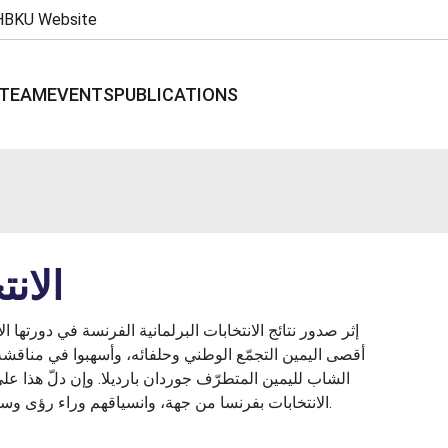
HBKU Website
TEAM
EVENTS
PUBLICATIONS
الانت
إثر صدور نتائج الانتخابات البرلمانية الفرنسة في دورتها
أقصى اليمين التجمّع الوطني وحلفائه، وأسهبوا في مناقش
الشاب لليمين المتطرّف جوردان بارديلا. وإن دلّ هذا عل
الانتخابات بفرنسا من جهة، وانسياقهم وراء رؤى وسائل إعلام ومؤسسات سبر آراء قريبة من أقصى اليمين الفرنسي.