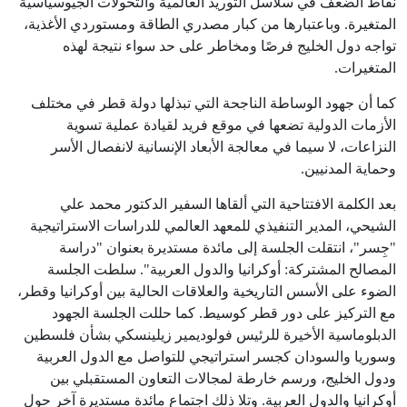
نقاط الضعف في سلاسل التوريد العالمية والتحولات الجيوسياسية
المتغيرة. وباعتبارها من كبار مصدري الطاقة ومستوردي الأغذية،
تواجه دول الخليج فرصًا ومخاطر على حد سواء نتيجة لهذه
المتغيرات.
كما أن جهود الوساطة الناجحة التي تبذلها دولة قطر في مختلف
الأزمات الدولية تضعها في موقع فريد لقيادة عملية تسوية
النزاعات، لا سيما في معالجة الأبعاد الإنسانية لانفصال الأسر
وحماية المدنيين.
بعد الكلمة الافتتاحية التي ألقاها السفير الدكتور محمد علي
الشيحي، المدير التنفيذي للمعهد العالمي للدراسات الاستراتيجية
"جِسر"، انتقلت الجلسة إلى مائدة مستديرة بعنوان "دراسة
المصالح المشتركة: أوكرانيا والدول العربية". سلطت الجلسة
الضوء على الأسس التاريخية والعلاقات الحالية بين أوكرانيا وقطر،
مع التركيز على دور قطر كوسيط. كما حللت الجلسة الجهود
الدبلوماسية الأخيرة للرئيس فولوديمير زيلينسكي بشأن فلسطين
وسوريا والسودان كجسر استراتيجي للتواصل مع الدول العربية
ودول الخليج، ورسم خارطة لمجالات التعاون المستقبلي بين
أوكرانيا والدول العربية. وتلا ذلك اجتماع مائدة مستديرة آخر حول