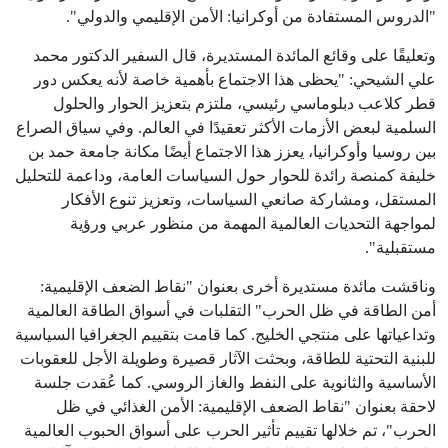
"الدروس المستفادة من أوكرانيا: الأمن الإقليمي والدولي".
وتعليقًا على وقائع المائدة المستديرة، قال السفير الدكتور محمد
علي الشيحي: "يحظى هذا الاجتماع بأهمية خاصة لأنه يعكس دور
قطر كلاعب دبلوماسي رئيسي، ملتزم بتعزيز الحوار والحلول
السلمية لبعض الأزمات الأكثر تعقيدًا في العالم. وفي سياق الصراع
بين روسيا وأوكرانيا، يعزز هذا الاجتماع أيضًا مكانة جامعة حمد بن
خليفة كمنصة رائدة للحوار حول السياسات العامة، وداعمة للتحليل
المستقل، ومشاركة صانعي السياسات، وتعزيز تنوع الأفكار
لمواجهة التحديات العالمية المهمة من منظور عربي ورؤية
مستقبلية".
وناقشت مائدة مستديرة أخرى بعنوان "نقاط الضعف الإقليمية:
أمن الطاقة في ظل الحرب" التقلبات في أسواق الطاقة العالمية
وتداعياتها على منتجي الخليج. كما قامت بتقييم الجغرافيا السياسية
للبنية التحتية للطاقة، وبحثت الآثار قصيرة وطويلة الأجل للعقوبات
الأساسية والثانوية على النفط والغاز الروسي. كما عُقدت جلسة
لاحقة بعنوان "نقاط الضعف الإقليمية: الأمن الغذائي في ظل
الحرب"، تم خلالها تقييم تأثير الحرب على أسواق الحبوب العالمية